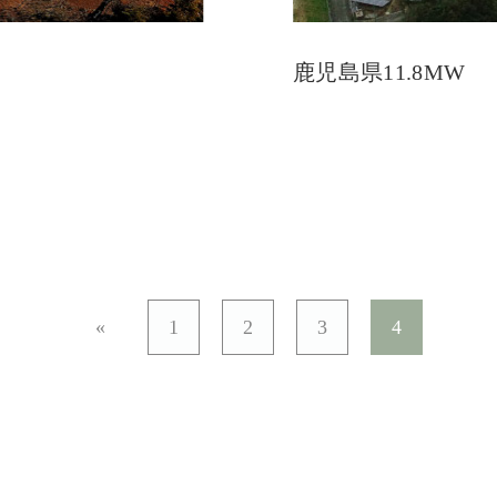
鹿児島県11.8MW
«
1
2
3
4